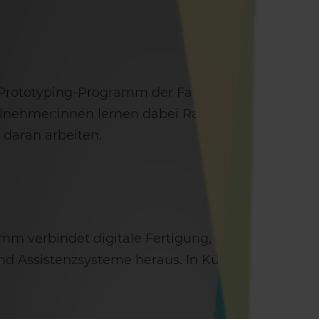
Prototyping-Programm der Fab Academy ist ein e
lnehmer:innen lernen dabei Rapid-Prototyping ind
daran arbeiten.
M
m verbindet digitale Fertigung, Textilien und B
d Assistenzsysteme heraus. In Kürze bietet das 