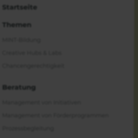
HR ZUR FABRICADEMY
Startseite
Themen
hre Region oder Ihre Stadt
MINT-Bildung
Creative Hubs & Labs
MEHR ZUM SEMINAR
Chancen­gerechtigkeit
Beratung
Management von Initiativen
Management von Förder­programmen
Prozess­begleitung