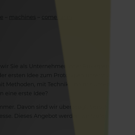
le
–
machines
–
come on in
wir Sie als Unternehmen oder Privatperson dabei, 
er ersten Idee zum Prototypen unterstützen wir 
 mit Methoden, mit Technik und mit unserem interd
n eine erste Idee?
mmer. Davon sind wir überzeugt. Verschiedene A
zesse. Dieses Angebot werden wir laufend ausba