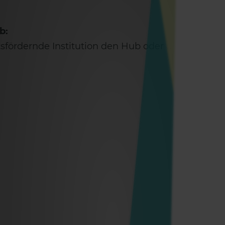
ME
b:
tsfördernde Institution den Hub oder das Lab für I