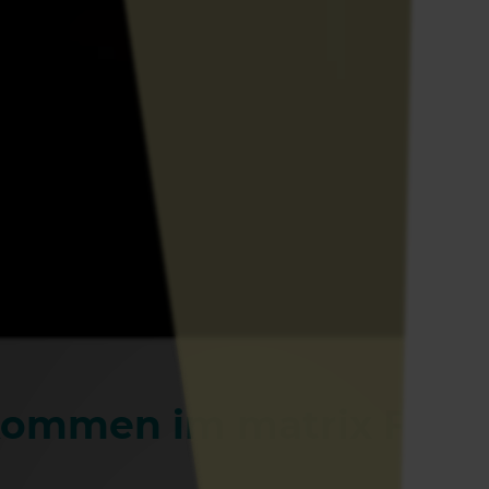
lkommen im matrix FabL