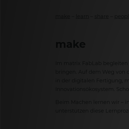
make
–
learn
–
share
–
peop
make
Im matrix FabLab begleiten 
bringen. Auf dem Weg von d
in der digitalen Fertigung,
Innovationsökosystem. Scho
Beim Machen lernen wir – i
unterstützen diese Lernpro