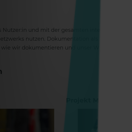
ls Nutzer:in und mit der gesamten international
zwerks nutzen. Dokumentation als Grundlage für d
 wie wir dokumentieren und unser Wissen einer b
n
Projekt MakeOpaed