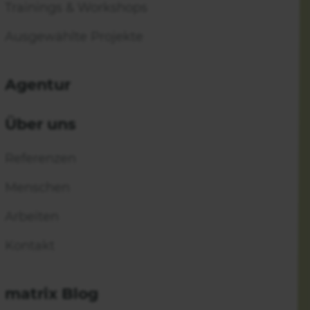
Trainings & Workshops
Ausgewählte Projekte
en FabLab- und Maker-Community. Gleichzeitig
Agentur
as Teilen ist deshalb für uns wichtig. In den
reiten Community zur Verfügung stellen.
Über uns
Referenzen
Menschen
Arbeiten
ics
Kontakt
matrix Blog