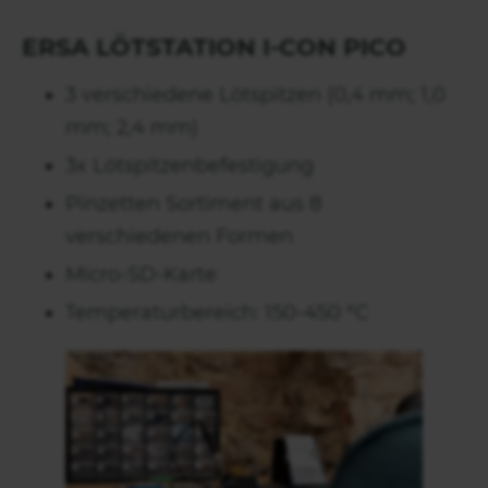
ERSA LÖTSTATION I-CON PICO
3 verschiedene Lötspitzen (0,4 mm; 1,0
mm; 2,4 mm)
3x Lötspitzenbefestigung
Pinzetten Sortiment aus 8
verschiedenen Formen
Micro-SD-Karte
Temperaturbereich: 150-450 °C