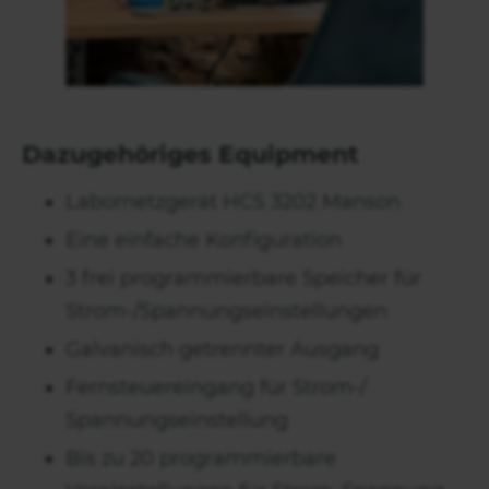
Dazugehöriges Equipment
Labornetzgerät HCS 3202 Manson
Eine einfache Konfiguration
3 frei programmierbare Speicher für
Strom-/Spannungseinstellungen
Galvanisch getrennter Ausgang
Fernsteuereingang für Strom-/
Spannungseinstellung
Bis zu 20 programmierbare