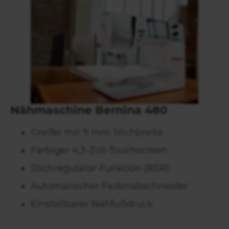
Nähmaschine Bernina 480
Greifer mit 9 mm Stichbreite
Farbiger 4,3-Zoll-Touchscreen
Stichregulator-Funktion (BSR)
Automatischer Fadenabschneider
Einstellbarer Nähfußdruck