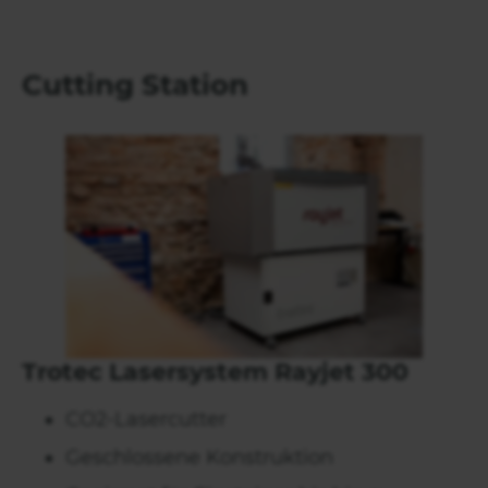
Cutting Station
Trotec Lasersystem Rayjet 300
CO2-Lasercutter
Geschlossene Konstruktion