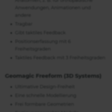
Anatomien, z. B. für orthopädische
Anwendungen, Animationen und
andere
Tragbar
Gibt taktiles Feedback
Positionserfassung mit 6
Freiheitsgraden
Taktiles Feedback mit 3 Freiheitsgraden
Geomagic Freeform (3D Systems)
Ultimative Design-Freiheit
Eine schnelle Modellierung
Frei formbare Geometrien