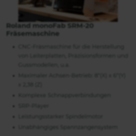
Roland monoFab SRM-20
Fräsemaschine
CNC-Fräsmaschine für die Herstellung
von Leiterplatten, Präzisionsformen und
Gussmodellen, u.a.
Maximaler Achsen-Betrieb: 8“(X) x 6“(Y)
x 2,38 (Z)
Komplexe Schnappverbindungen
SRP-Player
Leistungsstarker Spindelmotor
Unabhängiges Spannzangensystem