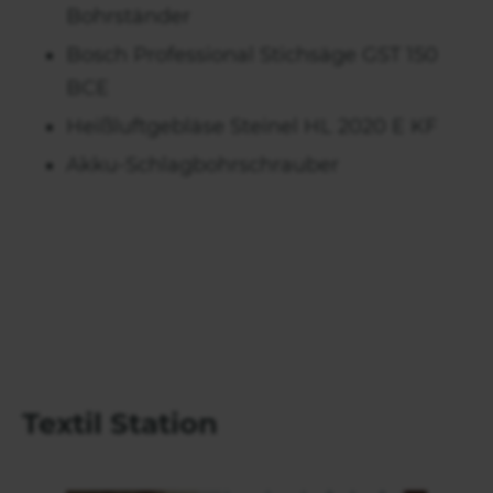
Bohrständer
Bosch Professional Stichsäge GST 150
BCE
Heißluftgebläse Steinel HL 2020 E KF
Akku-Schlagbohrschrauber
Textil Station