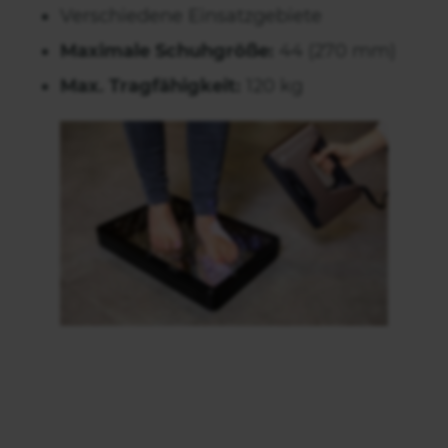
Verschiedene Einsatzgebiete
Maximale Schuhgröße:
44 (270 mm)
Max. Tragfähigkeit:
120 kg