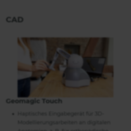
CAD
Geomagic Touch
Haptisches Eingabegerät für 3D-
Modellierungsarbeiten an digitalen