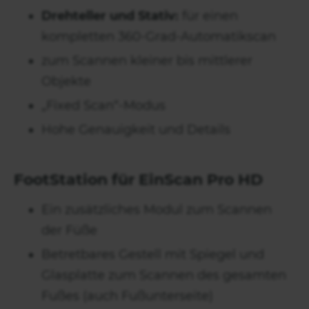
Drehteller und Stativ:
für einen
kompletten 360-Grad-Automatikscan
zum Scannen kleiner bis mittlerer
Objekte
„Fixed Scan“-Modus
Hohe Genauigkeit und Details
FootStation für EinScan Pro HD
Ein zusätzliches Modul zum Scannen
der Füße
Betretbares Gestell mit Spiegel und
Glasplatte zum Scannen des gesamten
Fußes (auch Fußunterseite)