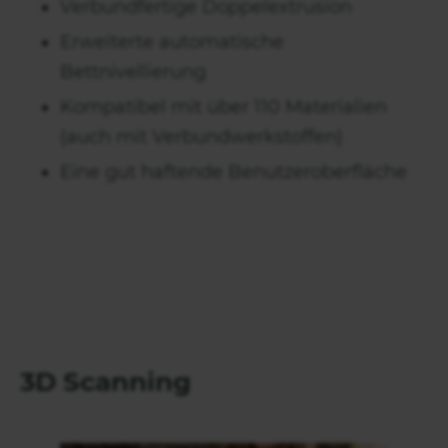
Verbundfertige Doppelextrusion
Erweiterte automatische
Bettnivellierung
Kompatibel mit über 110 Materialien
(auch mit Verbundwerkstoffen)
Eine gut haftende Benutzeroberfläche
3D Scanning