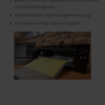
Besitzt zwei Werkzeugköpfe wie Messer
und Zeichengeräte
Automatische Werkzeugerkennung
Schneiden ohne Matte möglich