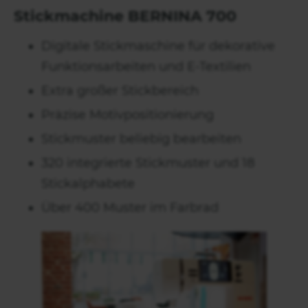
Stickmachine BERNINA 700
Digitale Stickmaschine für dekorative
Funktionsarbeiten und E-Textilien
Extra großer Stickbereich
Präzise Motivpositionierung
Stickmuster beliebig bearbeiten
320 integrierte Stickmuster und 18
Stickalphabete
Über 400 Muster im Farbrad