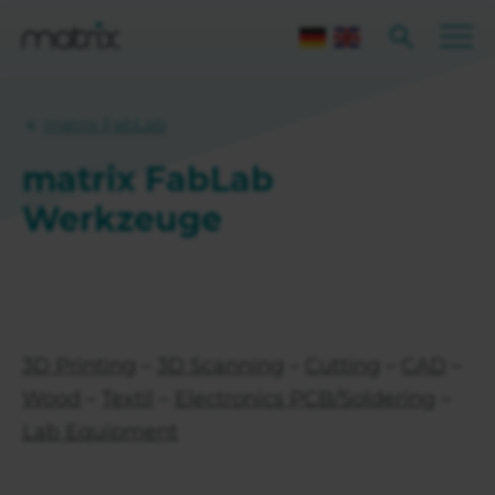
matrix FabLab
matrix FabLab
Werkzeuge
3D Printing
–
3D Scanning
–
Cutting
–
CAD
–
Wood
–
Textil
–
Electronics PCB/Soldering
–
Lab Equipment