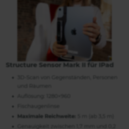
Structure Sensor Mark II für IPad
3D-Scan von Gegenständen, Personen
und Räumen
Auflösung: 1280×960
Fischaugenlinse
Maximale Reichweite:
5 m (ab 3,5 m)
Genauigkeit zwischen 1,7 mm und 0,2