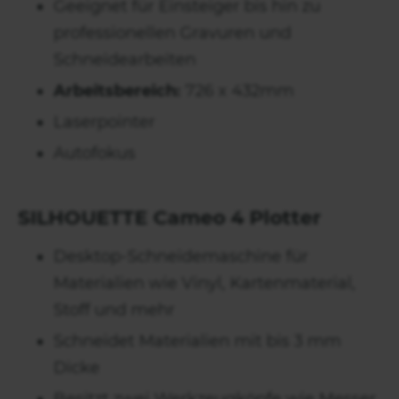
Geeignet für Einsteiger bis hin zu
professionellen Gravuren und
Schneidearbeiten
Arbeitsbereich:
726 x 432mm
Laserpointer
Autofokus
SILHOUETTE Cameo 4 Plotter
Desktop-Schneidemaschine für
Materialien wie Vinyl, Kartenmaterial,
Stoff und mehr
Schneidet Materialien mit bis 3 mm
Dicke