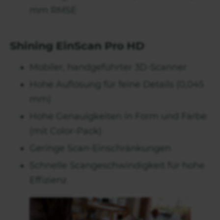
mm RMSE
Shining EinScan Pro HD
Mobiler, handgeführter 3D-Scanner
Hohe Auflösung für feine Details (0,045
mm)
Hohe Genauigkeiten in Form und Farbe
(mit Color-Pack)
Geringe Scan-Einschränkungen
Schnelle Scangeschwindigkeit für hohe
Effizienz