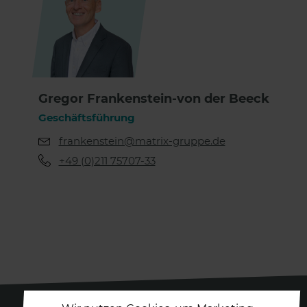
Gregor Frankenstein-von der Beeck
Geschäftsführung
frankenstein@matrix-gruppe.de
+49 (0)211 75707-33