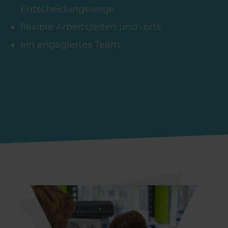
Entscheidungswege
flexible Arbeitszeiten und -orte
ein engagiertes Team
Über
matrix
Mitarbeiter:innen