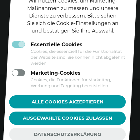
Wir nutzen Cookies, um Marketing-
Maßnahmen zu messen und unsere
Dienste zu verbessern. Bitte sehen
Folgen Sie uns auf
Sie sich die Cookie-Einstellungen an
und bestätigen Sie Ihre Auswahl.
Essenzielle Cookies
Cookies, die essenziell für die Funktionalität
der Website sind. Sie können nicht abgelehnt
werden.
Marketing-Cookies
Cookies, die Funktionen für Marketing,
Werbung und Targeting bereitstellen.
Kontakt
ALLE COOKIES AKZEPTIEREN
Datenschutz
AUSGEWÄHLTE COOKIES ZULASSEN
Barrierefreiheitserklärung
Impressum
DATENSCHUTZERKLÄRUNG