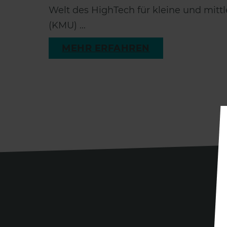
Welt des HighTech für kleine und mit
(KMU) ...
MEHR ERFAHREN