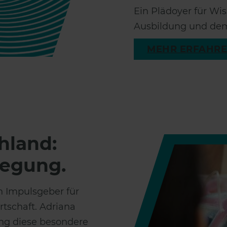
Ein Plädoyer für Wi
Ausbildung und de
MEHR ERFAHR
hland:
wegung.
n Impulsgeber für
tschaft. Adriana
ng diese besondere