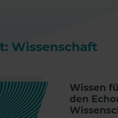
t: Wissenschaft
Wissen fü
den Echo
Wissensc