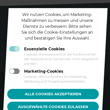
Wir nutzen Cookies, um Marketing-
Maßnahmen zu messen und unsere
Dienste zu verbessern. Bitte sehen
Folgen Sie uns auf
Sie sich die Cookie-Einstellungen an
und bestätigen Sie Ihre Auswahl.
Essenzielle Cookies
Cookies, die essenziell für die Funktionalität
der Website sind. Sie können nicht abgelehnt
werden.
Marketing-Cookies
Cookies, die Funktionen für Marketing,
Werbung und Targeting bereitstellen.
Kontakt
ALLE COOKIES AKZEPTIEREN
Datenschutz
AUSGEWÄHLTE COOKIES ZULASSEN
Barrierefreiheitserklärung