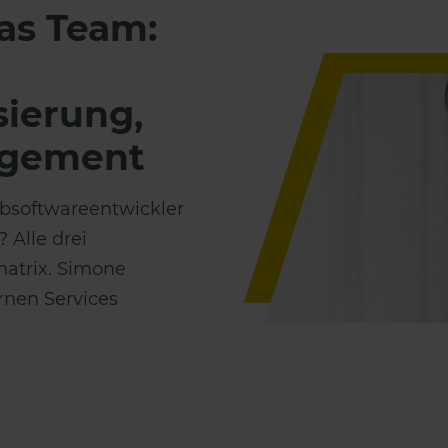
das Team:
sierung,
agement
ebsoftwareentwickler
Alle drei
matrix. Simone
rnen Services