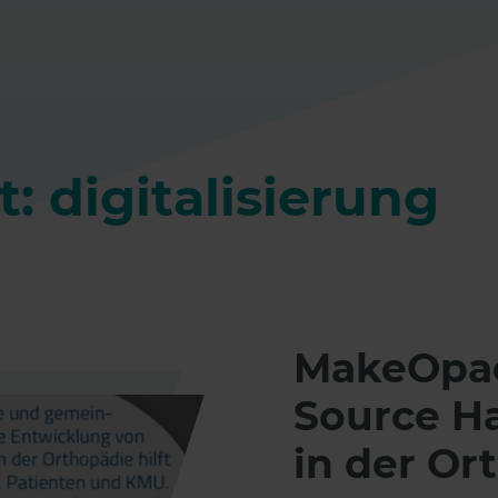
: digitalisierung
MakeOpae
Source H
in der Or