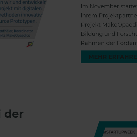
Im November start
ihrem Projektpartne
Projekt MakeOpaedi
Bildung und Forschu
Rahmen der Förder
MEHR ERFAHR
 der