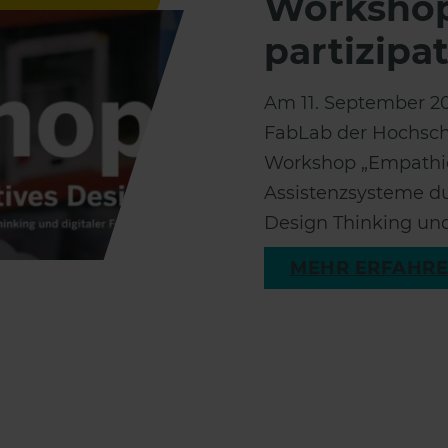
Workshop
partizipa
Am 11. September 20
FabLab der Hochsch
Workshop „Empathie 
Assistenzsysteme du
Design Thinking und
MEHR ERFAHR