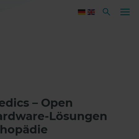
dics – Open
ardware-Lösungen
thopädie