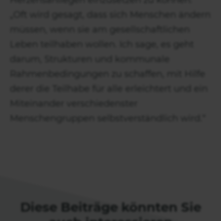
Herzensanliegen einzusetzen zu können:
„Oft wird gesagt, dass sich Menschen ändern
müssen, wenn sie am gesellschaftlichen
Leben teilhaben wollen. Ich sage, es geht
darum, Strukturen und kommunale
Rahmenbedingungen zu schaffen, mit Hilfe
derer die Teilhabe für alle erleichtert und ein
Miteinander verschiedenster
Menschengruppen selbstverständlich wird.“
Diese Beiträge könnten Sie