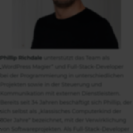
Phillip Richdale
unterstützt das Team als
„WordPress Magier“ und Full-Stack-Developer
bei der Programmierung in unterschiedlichen
Projekten sowie in der Steuerung und
Kommunikation mit externen Dienstleistern.
Bereits seit 34 Jahren beschäftigt sich Phillip, der
sich selbst als „klassisches Computerkind der
80er Jahre“ bezeichnet, mit der Verwirklichung
von Softwareprojekten. Als Full-Stack-Developer