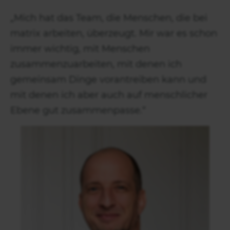
„Mich hat das Team, die Menschen, die bei
matrix arbeiten, überzeugt. Mir war es schon
immer wichtig, mit Menschen
zusammenzuarbeiten, mit denen ich
gemeinsam Dinge vorantreiben kann und
mit denen ich aber auch auf menschlicher
Ebene gut zusammenpasse.“