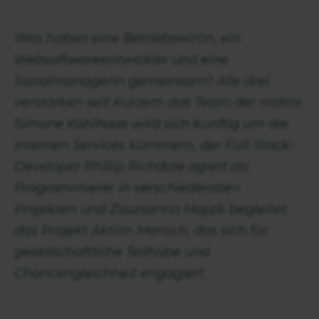
Was haben eine Betriebswirtin, ein
Websoftwareentwickler und eine
Sozialmanagerin gemeinsam? Alle drei
verstärken seit Kurzem das Team der matrix.
Simone Kohlhaas wird sich künftig um die
internen Services kümmern, der Full-Stack-
Developer Phillip Richdale agiert als
Programmierer in verschiedensten
Projekten und Zsuzsanna Majzik begleitet
das Projekt Aktion Mensch, das sich für
gesellschaftliche Teilhabe und
Chancengleichheit engagiert.