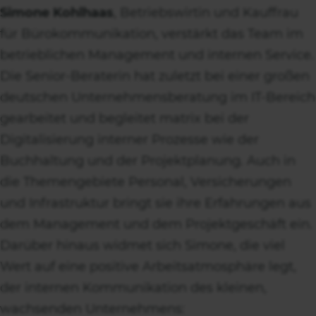
Simone Kohlhaas
, Betriebswirtin und Kauffrau
für Bürokommunikation, verstärkt das Team im
betrieblichen Management und internen Service.
Die Senior-Beraterin hat zuletzt bei einer großen
deutschen Unternehmensberatung im IT-Bereich
gearbeitet und begleitet matrix bei der
Digitalisierung interner Prozesse wie der
Buchhaltung und der Projektplanung. Auch in
die Themengebiete Personal, Versicherungen
und Infrastruktur bringt sie ihre Erfahrungen aus
dem Management und dem Projektgeschäft ein.
Darüber hinaus widmet sich Simone, die viel
Wert auf eine positive Arbeitsatmosphäre legt,
der internen Kommunikation des kleinen,
wachsenden Unternehmens: