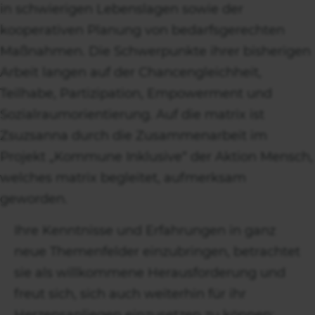
in schwierigen Lebenslagen sowie der
kooperativen Planung von bedarfsgerechten
Maßnahmen. Die Schwerpunkte ihrer bisherigen
Arbeit langen auf der Chancengleichheit,
Teilhabe, Partizipation, Empowerment und
Sozialraumorientierung. Auf die matrix ist
Zsuzsanna durch die Zusammenarbeit im
Projekt „Kommune Inklusive“ der Aktion Mensch,
welches matrix begleitet, aufmerksam
geworden.
Ihre Kenntnisse und Erfahrungen in ganz
neue Themenfelder einzubringen, betrachtet
sie als willkommene Herausforderung und
freut sich, sich auch weiterhin für ihr