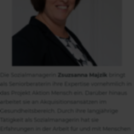
Die Sozialmanagerin
Zsuzsanna Majzik
bringt
als Seniorberaterin ihre Expertise vornehmlich in
das Projekt Aktion Mensch ein. Darüber hinaus
arbeitet sie an Akquisitionsansätzen im
Gesundheitsbereich. Durch ihre langjährige
Tätigkeit als Sozialmanagerin hat sie
Erfahrungen in der Arbeit für und mit Menschen