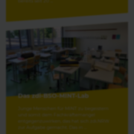
bereits seit 20 ...
Das zdi-BSO-MINT-Lab
Junge Menschen für MINT zu begeistern
und somit dem Fachkräftemangel
entgegenzuwirken, das hat sich zdi.NRW
zur Aufgabe gemacht. Das in ...