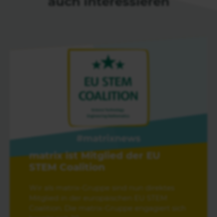
auch interessieren
matrix ist Mitglied der EU
STEM Coalition
Wir als matrix-Gruppe sind nun direktes
Mitglied in der europäischen EU STEM
Coalition. Die matrix-Gruppe engagiert sich