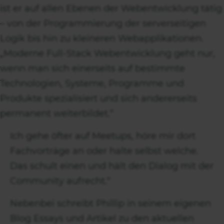
ist er auf allen Ebenen der Webentwicklung tätig
– von der Programmierung der serverseitigen
Logik bis hin zu kleineren Webapplikationen.
„Moderne Full-Stack Webentwicklung geht nur,
wenn man sich einerseits auf bestimmte
Technologien, Systeme, Programme und
Produkte spezialisiert und sich andererseits
permanent weiterbildet.“
Ich gehe öfter auf Meetups, höre mir dort
Fachvorträge an oder halte selbst welche.
Das schult einen und hält den Dialog mit der
Community aufrecht.“
Nebenbei schreibt Phillip in seinem eigenen
Blog Essays und Artikel zu den aktuellen