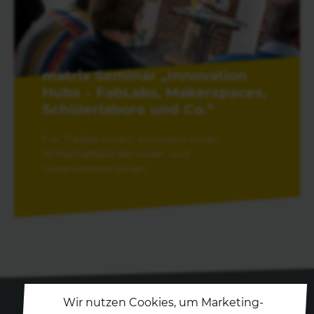
matrix Seminar „Innovation
Hubs – FabLabs, Makerspaces,
Schülerlabore und Co.“
Für Treiber:innen, Innovator:innen,
Wirtschaftsförder:innen und
Unternehmer:innen
Wir nutzen Cookies, um Marketing-