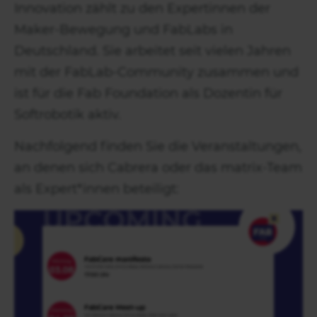
Innovation zählt zu den Expertinnen der
Maker-Bewegung und FabLabs in
Deutschland. Sie arbeitet seit vielen Jahren
mit der FabLab-Community zusammen und
ist für die Fab Foundation als Dozentin für
Softrobotik aktiv.
Nachfolgend finden Sie die Veranstaltungen,
an denen sich Cabrera oder das matrix-Team
als Expert*innen beteiligt: