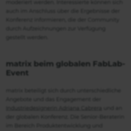
moderiert werden. Interessierte können sich
auch im Anschluss über die Ergebnisse der
Konferenz informieren, die der Community
durch Aufzeichnungen zur Verfügung
gestellt werden.
matrix beim globalen FabLab-
Event
matrix beteiligt sich durch unterschiedliche
Angebote und das Engagement der
Industriedesignerin Adriana Cabrera
und an
der globalen Konferenz. Die Senior-Beraterin
im Bereich Produktentwicklung und