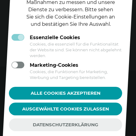
Maßnahmen zu messen und unsere
Dienste zu verbessern. Bitte sehen
Folgen Sie uns auf
Sie sich die Cookie-Einstellungen an
und bestätigen Sie Ihre Auswahl.
Essenzielle Cookies
Cookies, die essenziell für die Funktionalität
der Website sind. Sie können nicht abgelehnt
werden.
Marketing-Cookies
Cookies, die Funktionen für Marketing,
Werbung und Targeting bereitstellen.
Kontakt
ALLE COOKIES AKZEPTIEREN
Datenschutz
AUSGEWÄHLTE COOKIES ZULASSEN
Barrierefreiheitserklärung
Impressum
DATENSCHUTZERKLÄRUNG