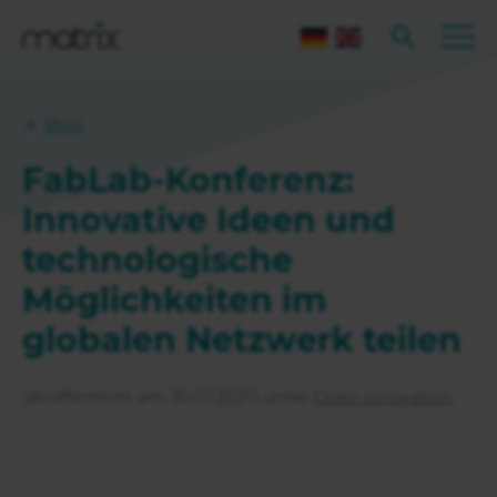
Blog
FabLab-Konferenz:
Innovative Ideen und
technologische
Möglichkeiten im
globalen Netzwerk teilen
Veröffentlicht am 30.07.2020 unter
Open Innovation