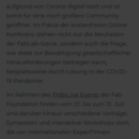
aufgrund von Corona digital statt und ist
somit für eine noch größere Community
geöffnet. Im Fokus der kostenfreien Online-
Konferenz stehen nicht nur die Neuheiten
der FabLab-Szene, sondern auch die Frage,
wie diese zur Bewältigung gesellschaftlicher
Herausforderungen beitragen kann,
beispielsweise durch Lösung in der COVID-
19 Pandemie.
Im Rahmen des
FABxLive Events
der Fab
Foundation finden vom 27. bis zum 31. Juli
und darüber hinaus verschiedene Vorträge,
Symposien und interaktive Workshops statt,
die von internationalen Expert*innen