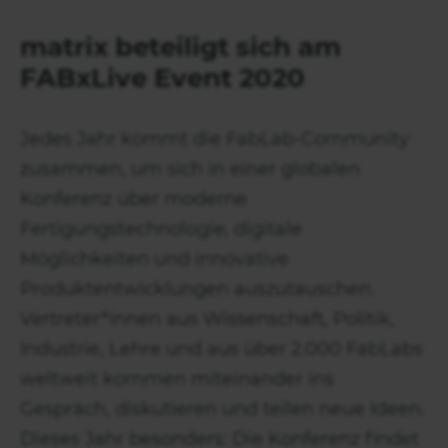
matrix beteiligt sich am
FABxLive Event 2020
Jedes Jahr kommt die FabLab-Community
zusammen, um sich in einer globalen
Konferenz über moderne
Fertigungstechnologie, digitale
Möglichkeiten und innovative
Produktentwicklungen auszutauschen.
Vertreter*innen aus Wissenschaft, Politik,
Industrie, Lehre und aus über 2.000 FabLabs
weltweit kommen miteinander ins
Gespräch, diskutieren und teilen neue Ideen.
Dieses Jahr besonders: Die Konferenz findet