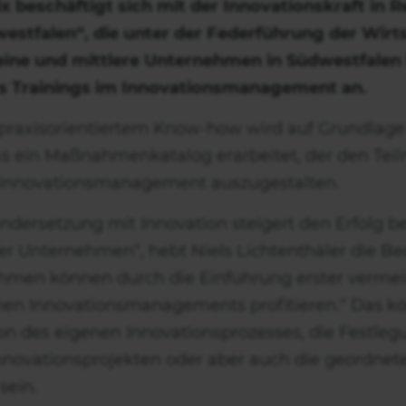
x beschäftigt sich mit der Innovationskraft in 
westfalen“, die unter der Federführung der Wirt
kleine und mittlere Unternehmen in Südwestfalen 
rs Trainings im Innovationsmanagement an.
praxisorientiertem Know-how wird auf Grundlage
s ein Maßnahmenkatalog erarbeitet, der den Teil
 Innovationsmanagement auszugestalten.
dersetzung mit Innovation steigert den Erfolg b
er Unternehmen“, hebt Niels Lichtenthäler die B
hmen können durch die Einführung erster vermeint
hen Innovationsmanagements profitieren.“ Das k
 des eigenen Innovationsprozesses, die Festlegun
nnovationsprojekten oder aber auch die geordne
sein.