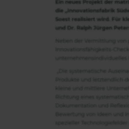
Ein neues Projekt der matri
die „Innovationsfabrik Süd
Soest realisiert wird. Für 
und Dr. Ralph Jürgen Pete
Neben der Vermittlung von 
Innovationsfähigkeits-Check
unternehmensindividuelles
„Die systematische Auseinan
Produkte und letztendlich d
kleine und mittlere Unterne
Richtung eines systematisc
Dokumentation und Reflexion
Bewertung von Ideen und I
spezieller Technologiefelder 