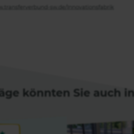
.transferverbund-sw.de/Innovationsfabrik
äge könnten Sie auch i