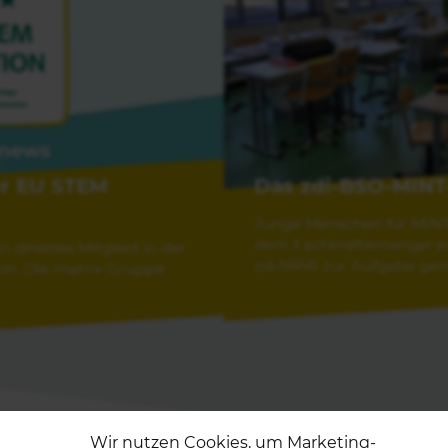
der EU STEM
Das zdi-BSO-MINT
Junge Menschen für MINT
dem Fachkräftemangel en
 direktes Mitglied in der
zdi.NRW zur Aufgabe gemac
on. Die matrix-Gruppe
.
Wir nutzen Cookies, um Marketing-