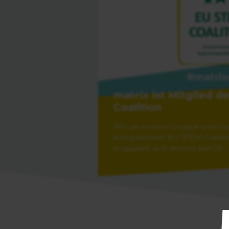
matrix ist Mitglied 
Coalition
Wir als matrix-Gruppe sind nun
europäischen EU STEM Coaliti
engagiert sich bereits seit 20 ..