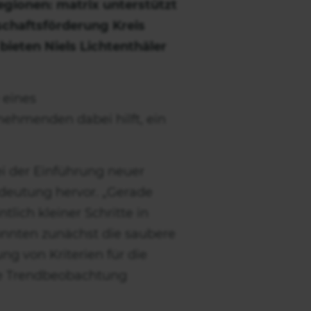
Regionen: matrix unterstützt
schaftsförderung Kreis
bieten Niels Lichtenthäler
 eines
nehmenden dabei hilft, ein
ei der Einführung neuer
edeutung hervor. „Gerade
lich kleiner Schritte in
önnten zunächst die saubere
g von Kriterien für die
te Trendbeobachtung