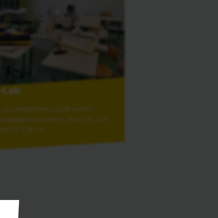
-Lab
 zu begeistern und somit
tgegenzuwirken, das hat sich
ht. Das in ...