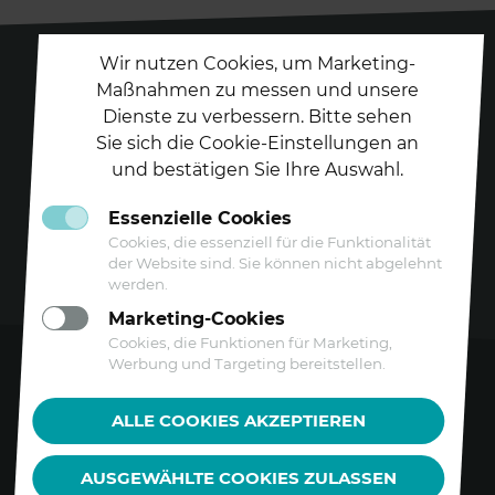
Wir nutzen Cookies, um Marketing-
Maßnahmen zu messen und unsere
Dienste zu verbessern. Bitte sehen
Folgen Sie uns auf
Sie sich die Cookie-Einstellungen an
und bestätigen Sie Ihre Auswahl.
Essenzielle Cookies
Cookies, die essenziell für die Funktionalität
der Website sind. Sie können nicht abgelehnt
werden.
Marketing-Cookies
Cookies, die Funktionen für Marketing,
Werbung und Targeting bereitstellen.
Kontakt
ALLE COOKIES AKZEPTIEREN
Datenschutz
AUSGEWÄHLTE COOKIES ZULASSEN
Barrierefreiheitserklärung