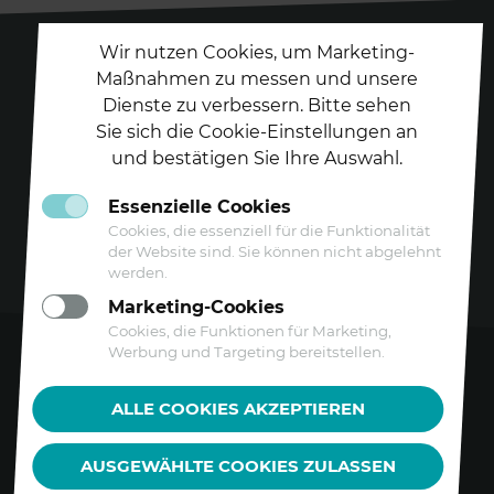
Wir nutzen Cookies, um Marketing-
Maßnahmen zu messen und unsere
Dienste zu verbessern. Bitte sehen
Folgen Sie uns auf
Sie sich die Cookie-Einstellungen an
und bestätigen Sie Ihre Auswahl.
Essenzielle Cookies
Cookies, die essenziell für die Funktionalität
der Website sind. Sie können nicht abgelehnt
werden.
Marketing-Cookies
Cookies, die Funktionen für Marketing,
Werbung und Targeting bereitstellen.
Kontakt
ALLE COOKIES AKZEPTIEREN
Datenschutz
AUSGEWÄHLTE COOKIES ZULASSEN
Barrierefreiheitserklärung