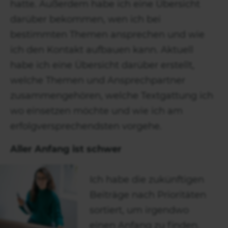
hatte. Außerdem habe ich eine Übersicht
darüber bekommen, wen ich bei
bestimmten Themen ansprechen und wie
ich den Kontakt aufbauen kann. Aktuell
habe ich eine Übersicht darüber erstellt,
welche Themen und Ansprechpartner
zusammengehören, welche Textgattung ich
wo einsetzen möchte und wie ich am
erfolgversprechendsten vorgehe.
Aller Anfang ist schwer
Ich habe die zukünftigen
Beiträge nach Prioritäten
sortiert, um irgendwo
einen Anfang zu finden.