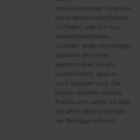
Ansprechpartner*innen für
die anderen Unterthemen
zu finden, was sich aus
unterschiedlichsten
Gründen leider schwieriger
gestaltet als vorher
gedacht, aber ich bin
zuversichtlich, dass es
noch klappen wird. Die
letzten Wochen meines
Praktikums werde ich also
vor allem dem Schreiben
der Beiträge widmen.