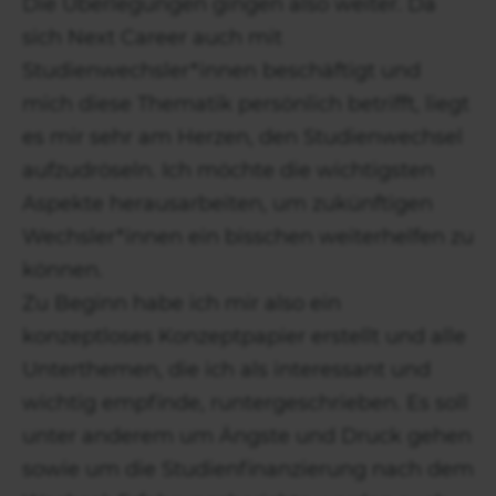
Die Überlegungen gingen also weiter. Da
sich Next Career auch mit
Studienwechsler*innen beschäftigt und
mich diese Thematik persönlich betrifft, liegt
es mir sehr am Herzen, den Studienwechsel
aufzudröseln. Ich möchte die wichtigsten
Aspekte herausarbeiten, um zukünftigen
Wechsler*innen ein bisschen weiterhelfen zu
können.
Zu Beginn habe ich mir also ein
konzeptloses Konzeptpapier erstellt und alle
Unterthemen, die ich als interessant und
wichtig empfinde, runtergeschrieben. Es soll
unter anderem um Ängste und Druck gehen
sowie um die Studienfinanzierung nach dem