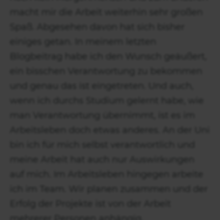
macht mir die Arbeit weiterhin sehr großen
Spaß. Abgesehen davon hat sich bisher
einiges getan. In meinem letzten
Blogbeitrag habe ich den Wunsch geäußert,
ein bisschen Verantwortung zu bekommen
und genau das ist eingetreten. Und auch,
wenn ich durchs Studium gelernt habe, wie
man Verantwortung übernimmt, ist es im
Arbeitsleben doch etwas anderes. An der Uni
bin ich für mich selbst verantwortlich und
meine Arbeit hat auch nur Auswirkungen
auf mich. Im Arbeitsleben hingegen arbeite
ich im Team. Wir planen zusammen und der
Erfolg der Projekte ist von der Arbeit
mehrerer Personen anhängig.