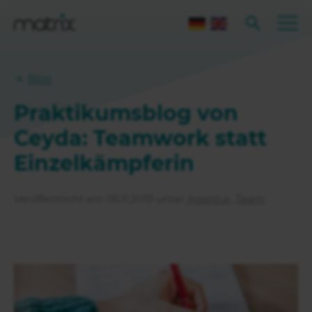
Blog
Praktikumsblog von
Ceyda: Teamwork statt
Einzelkämpferin
Veröffentlicht am 05.11.2019 unter
Agentur
,
Team