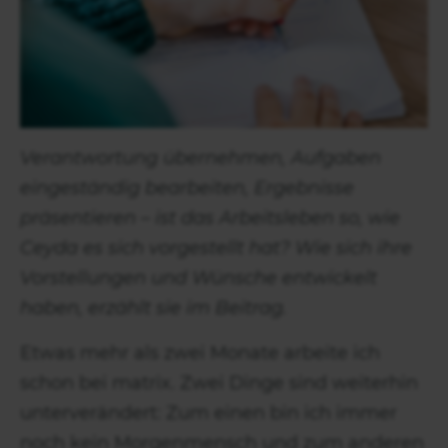
Verantwortung übernehmen, Aufgaben
eingeständig bearbeiten, Ergebnisse
präsentieren – ist das Arbeitsleben so, wie
Ceyda es sich vorgestellt hat? Wie sich ihre
Vorstellungen und Wünsche entwickelt
haben, erzählt sie im Beitrag.
Etwas mehr als zwei Monate arbeite ich
schon bei matrix. Zwei Dinge sind weiterhin
unterverändert: Zum einen bin ich immer
noch kein Morgenmensch und zum anderen