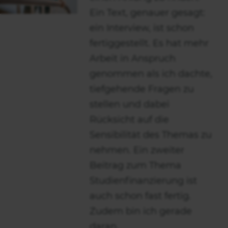
Ein Text, genauer gesagt:
ein Interview, ist schon
fertiggestellt. Es hat mehr
Arbeit in Anspruch
genommen als ich dachte,
tiefgehende Fragen zu
stellen und dabei
Rücksicht auf die
Sensibilität des Themas zu
nehmen. Ein zweiter
Beitrag zum Thema
Studienfinanzierung ist
auch schon fast fertig.
Zudem bin ich gerade
daran,