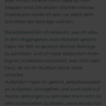
aber ich bin zuversichtlich, dass es noch
klappen wird. Die letzten Wochen meines
Praktikums werde ich also vor allem dem
Schreiben der Beiträge widmen.
Rückblickend bin ich erstaunt, was ich alles
in den vergangenen zwei Monaten gelernt
habe. Mir fällt es deutlich leichter Beiträge
zu schreiben und ich habe tatsächlich einen
eignen Schreibstil entwickelt, was mich sehr
freut, da ich im Studium keine Texte
schreibe.
Außerdem habe ich gelernt, selbstbewusster
an Aufgaben ranzugehen und auch stolz auf
meine Leistungen zu sein oder mich nicht zu
sehr runterziehen zu lassen, wenn etwas mal