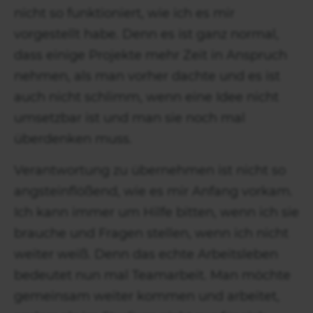
nicht so funktioniert, wie ich es mir
vorgestellt habe. Denn es ist ganz normal,
dass einige Projekte mehr Zeit in Anspruch
nehmen, als man vorher dachte und es ist
auch nicht schlimm, wenn eine Idee nicht
umsetzbar ist und man sie noch mal
überdenken muss.
Verantwortung zu übernehmen ist nicht so
angsteinflößend, wie es mir Anfang vorkam.
Ich kann immer um Hilfe bitten, wenn ich sie
brauche und Fragen stellen, wenn ich nicht
weiter weiß. Denn das echte Arbeitsleben
bedeutet nun mal Teamarbeit. Man möchte
gemeinsam weiter kommen und arbeitet,