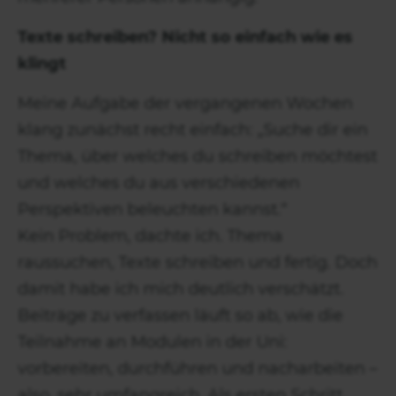
Texte schreiben? Nicht so einfach wie es
klingt
Meine Aufgabe der vergangenen Wochen
klang zunächst recht einfach: „Suche dir ein
Thema, über welches du schreiben möchtest
und welches du aus verschiedenen
Perspektiven beleuchten kannst.“
Kein Problem, dachte ich. Thema
raussuchen, Texte schreiben und fertig. Doch
damit habe ich mich deutlich verschätzt.
Beiträge zu verfassen läuft so ab, wie die
Teilnahme an Modulen in der Uni:
vorbereiten, durchführen und nacharbeiten –
also, sehr umfangreich. Als ersten Schritt