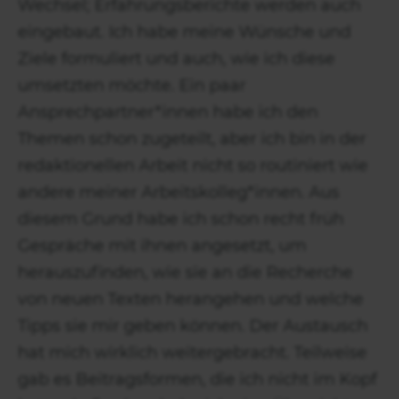
Wechsel; Erfahrungsberichte werden auch
eingebaut. Ich habe meine Wünsche und
Ziele formuliert und auch, wie ich diese
umsetzten möchte. Ein paar
Ansprechpartner*innen habe ich den
Themen schon zugeteilt, aber ich bin in der
redaktionellen Arbeit nicht so routiniert wie
andere meiner Arbeitskolleg*innen. Aus
diesem Grund habe ich schon recht früh
Gespräche mit ihnen angesetzt, um
herauszufinden, wie sie an die Recherche
von neuen Texten herangehen und welche
Tipps sie mir geben können. Der Austausch
hat mich wirklich weitergebracht. Teilweise
gab es Beitragsformen, die ich nicht im Kopf