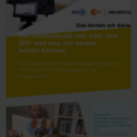
Die Onlinestudie von ARD und
ZDF und was wir daraus
lernen können
Wir haben die wichtigsten Erkenntnisse der
ARD und ZDF Onlinestudie für Sie
eingeordnet.