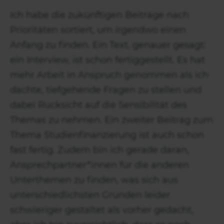
Ich habe die zukünftigen Beiträge nach
Prioritäten sortiert, um irgendwo einen
Anfang zu finden. Ein Text, genauer gesagt:
ein Interview, ist schon fertiggestellt. Es hat
mehr Arbeit in Anspruch genommen als ich
dachte, tiefgehende Fragen zu stellen und
dabei Rücksicht auf die Sensibilität des
Themas zu nehmen. Ein zweiter Beitrag zum
Thema Studienfinanzierung ist auch schon
fast fertig. Zudem bin ich gerade daran,
Ansprechpartner*innen für die anderen
Unterthemen zu finden, was sich aus
unterschiedlichsten Gründen leider
schwieriger gestaltet als vorher gedacht,