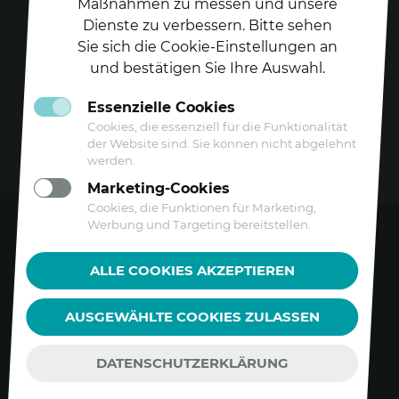
Maßnahmen zu messen und unsere
Dienste zu verbessern. Bitte sehen
Folgen Sie uns auf
Sie sich die Cookie-Einstellungen an
und bestätigen Sie Ihre Auswahl.
Essenzielle Cookies
Cookies, die essenziell für die Funktionalität
der Website sind. Sie können nicht abgelehnt
werden.
Marketing-Cookies
Cookies, die Funktionen für Marketing,
Werbung und Targeting bereitstellen.
Kontakt
ALLE COOKIES AKZEPTIEREN
Datenschutz
AUSGEWÄHLTE COOKIES ZULASSEN
Barrierefreiheitserklärung
Impressum
DATENSCHUTZERKLÄRUNG