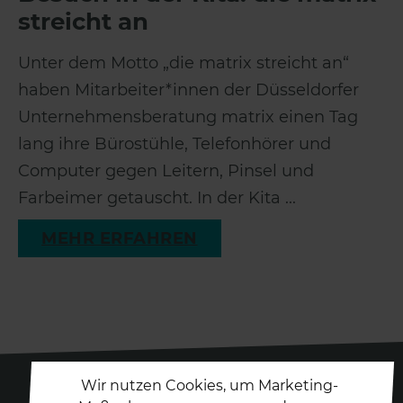
streicht an
Unter dem Motto „die matrix streicht an“
haben Mitarbeiter*innen der Düsseldorfer
Unternehmensberatung matrix einen Tag
lang ihre Bürostühle, Telefonhörer und
Computer gegen Leitern, Pinsel und
Farbeimer getauscht. In der Kita ...
MEHR ERFAHREN
Wir nutzen Cookies, um Marketing-