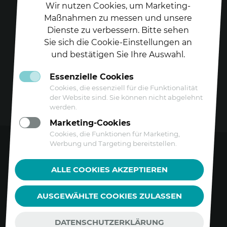
Wir nutzen Cookies, um Marketing-
Maßnahmen zu messen und unsere
Dienste zu verbessern. Bitte sehen
Folgen Sie uns auf
Sie sich die Cookie-Einstellungen an
und bestätigen Sie Ihre Auswahl.
Essenzielle Cookies
Cookies, die essenziell für die Funktionalität
der Website sind. Sie können nicht abgelehnt
werden.
Marketing-Cookies
Cookies, die Funktionen für Marketing,
Werbung und Targeting bereitstellen.
Kontakt
ALLE COOKIES AKZEPTIEREN
Datenschutz
AUSGEWÄHLTE COOKIES ZULASSEN
Barrierefreiheitserklärung
Impressum
DATENSCHUTZERKLÄRUNG