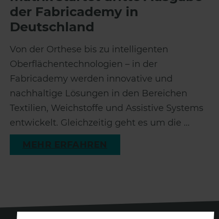
der Fabricademy in
Deutschland
Von der Orthese bis zu intelligenten
Oberflächentechnologien – in der
Fabricademy werden innovative und
nachhaltige Lösungen in den Bereichen
Textilien, Weichstoffe und Assistive Systems
entwickelt. Gleichzeitig geht es um die ...
MEHR ERFAHREN