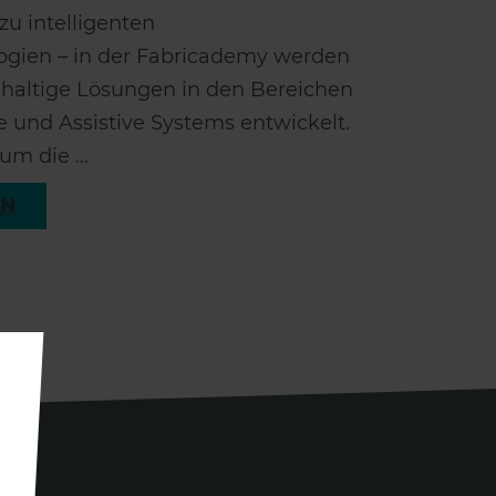
zu intelligenten
ogien – in der Fabricademy werden
haltige Lösungen in den Bereichen
fe und Assistive Systems entwickelt.
um die ...
EN