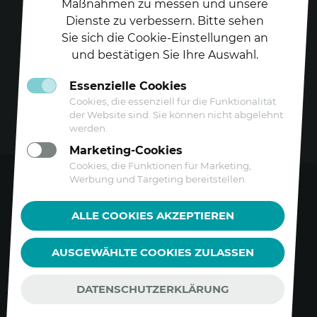
Maßnahmen zu messen und unsere
Dienste zu verbessern. Bitte sehen
Folgen Sie uns auf
Sie sich die Cookie-Einstellungen an
und bestätigen Sie Ihre Auswahl.
Essenzielle Cookies
Cookies, die essenziell für die Funktionalität
der Website sind. Sie können nicht abgelehnt
werden.
Marketing-Cookies
Cookies, die Funktionen für Marketing,
Werbung und Targeting bereitstellen.
Kontakt
ALLE COOKIES AKZEPTIEREN
Datenschutz
AUSGEWÄHLTE COOKIES ZULASSEN
Barrierefreiheitserklärung
Impressum
DATENSCHUTZERKLÄRUNG