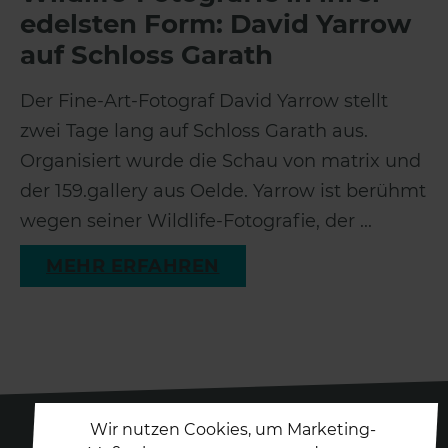
edelsten Form: David Yarrow
auf Schloss Garath
Der Fine-Art-Fotograf David Yarrow stellt
zwei Tage lang auf Schloss Garath aus.
Organisiert wurde die Schau von matrix und
der 159.gallery aus Oelde. Yarrow ist berühmt
wegen seiner Wildlife-Fotografie, der ...
MEHR ERFAHREN
Wir nutzen Cookies, um Marketing-