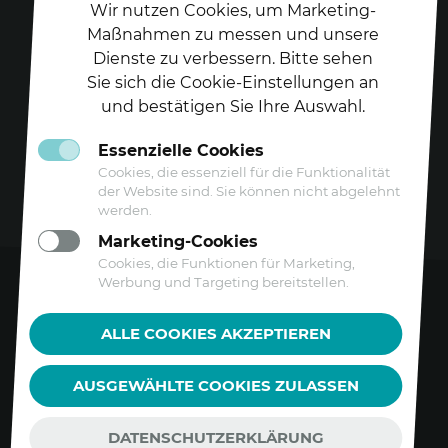
Wir nutzen Cookies, um Marketing-
Maßnahmen zu messen und unsere
Dienste zu verbessern. Bitte sehen
Folgen Sie uns auf
Sie sich die Cookie-Einstellungen an
und bestätigen Sie Ihre Auswahl.
Essenzielle Cookies
Cookies, die essenziell für die Funktionalität
der Website sind. Sie können nicht abgelehnt
werden.
Marketing-Cookies
Cookies, die Funktionen für Marketing,
Werbung und Targeting bereitstellen.
Kontakt
ALLE COOKIES AKZEPTIEREN
Datenschutz
AUSGEWÄHLTE COOKIES ZULASSEN
Barrierefreiheitserklärung
Impressum
DATENSCHUTZERKLÄRUNG