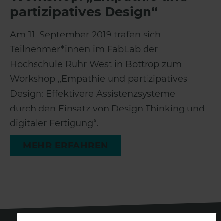
partizipatives Design“
Am 11. September 2019 trafen sich
Teilnehmer*innen im FabLab der
Hochschule Ruhr West in Bottrop zum
Workshop „Empathie und partizipatives
Design: Effektivere Assistenzsysteme
durch den Einsatz von Design Thinking und
digitaler Fertigung“.
MEHR ERFAHREN