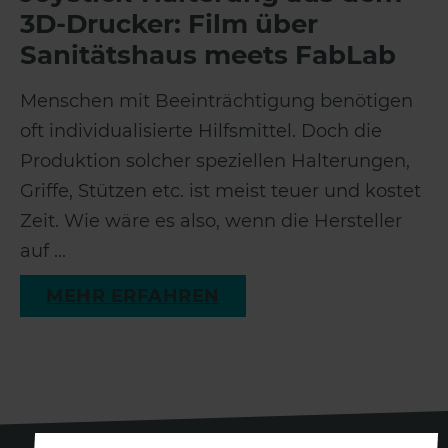
3D-Drucker: Film über
Sanitätshaus meets FabLab
Menschen mit Beeinträchtigung benötigen
oft individualisierte Hilfsmittel. Doch die
Produktion solcher speziellen Halterungen,
Griffe, Stützen etc. ist meist teuer und kostet
Zeit. Wie wäre es also, wenn die Hersteller
auf ...
MEHR ERFAHREN