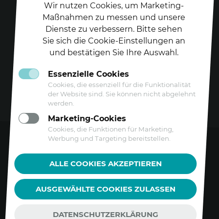
Wir nutzen Cookies, um Marketing-
Maßnahmen zu messen und unsere
Dienste zu verbessern. Bitte sehen
Folgen Sie uns auf
Sie sich die Cookie-Einstellungen an
und bestätigen Sie Ihre Auswahl.
Essenzielle Cookies
Cookies, die essenziell für die Funktionalität
der Website sind. Sie können nicht abgelehnt
werden.
Marketing-Cookies
Cookies, die Funktionen für Marketing,
Werbung und Targeting bereitstellen.
Kontakt
ALLE COOKIES AKZEPTIEREN
Datenschutz
AUSGEWÄHLTE COOKIES ZULASSEN
Barrierefreiheitserklärung
Impressum
DATENSCHUTZERKLÄRUNG