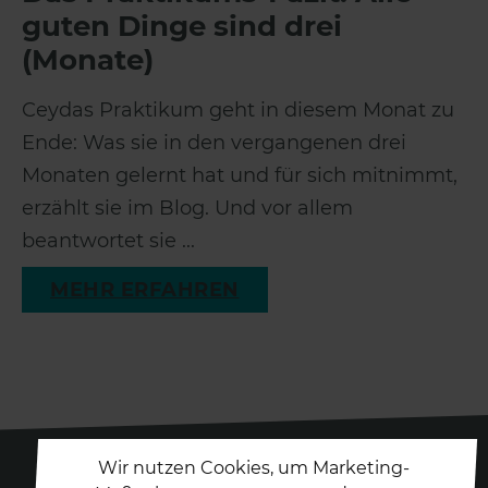
guten Dinge sind drei
(Monate)
Ceydas Praktikum geht in diesem Monat zu
Ende: Was sie in den vergangenen drei
Monaten gelernt hat und für sich mitnimmt,
erzählt sie im Blog. Und vor allem
beantwortet sie ...
MEHR ERFAHREN
Wir nutzen Cookies, um Marketing-