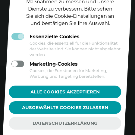
Maßnahmen zu messen und unsere
Dienste zu verbessern. Bitte sehen
Folgen Sie uns auf
Sie sich die Cookie-Einstellungen an
und bestätigen Sie Ihre Auswahl.
Essenzielle Cookies
Cookies, die essenziell für die Funktionalität
der Website sind. Sie können nicht abgelehnt
werden.
Marketing-Cookies
Cookies, die Funktionen für Marketing,
Werbung und Targeting bereitstellen.
Kontakt
ALLE COOKIES AKZEPTIEREN
Datenschutz
AUSGEWÄHLTE COOKIES ZULASSEN
Barrierefreiheitserklärung
Impressum
DATENSCHUTZERKLÄRUNG