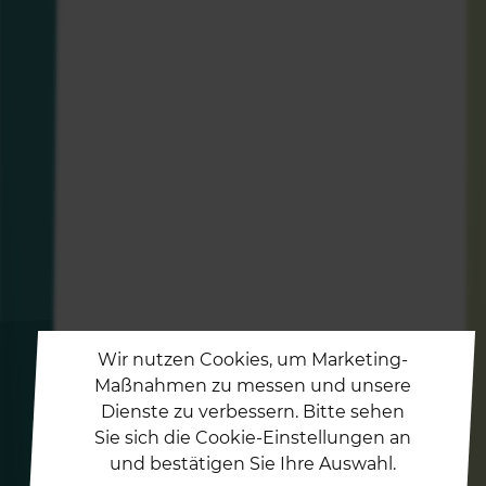
Team Beratung
kruse@matrix-gruppe.de
+49 (0)211 75707-38
+49 (0)173 5274471
Wir nutzen Cookies, um Marketing-
Maßnahmen zu messen und unsere
Dienste zu verbessern. Bitte sehen
Folgen Sie uns auf
Sie sich die Cookie-Einstellungen an
und bestätigen Sie Ihre Auswahl.