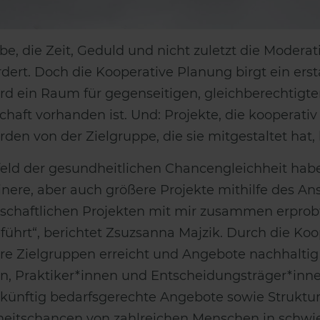
e, die Zeit, Geduld und nicht zuletzt die Modera
rdert. Doch die Kooperative Planung birgt ein erst
ird ein Raum für gegenseitigen, gleichberechtigt
chaft vorhanden ist. Und: Projekte, die kooperati
werden von der Zielgruppe, die sie mitgestaltet h
eld der gesundheitlichen Chancengleichheit habe 
nere, aber auch größere Projekte mithilfe des An
nschaftlichen Projekten mit mir zusammen erpro
führt“, berichtet Zsuzsanna Majzik. Durch die Ko
are Zielgruppen erreicht und Angebote nachhaltig 
en, Praktiker*innen und Entscheidungsträger*i
künftig bedarfsgerechte Angebote sowie Struktur
heitschancen von zahlreichen Menschen in schwi