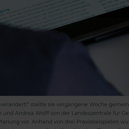
on verändert!“ stellte sie vergangene Woche geme
n und Andrea Wolff von der Landeszentrale für Ges
anung vor. Anhand von drei Praxisbeispielen wur