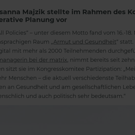
sanna Majzik stellte im Rahmen des K
erative Planung vor
All Policies“ – unter diesem Motto fand vom 16.-18.
hsprachigen Raum „
Armut und Gesundheit
“ statt
gital mit mehr als 2000 Teilnehmenden durchgef
managerin bei der matrix
, nimmt bereits seit ze
en sitzt sie im Kongresskomitee Partizipation: „Mein
hr Menschen – die aktuell verschiedenste Teilh
ten an Gesundheit und am gesellschaftlichen Leb
menschlich und auch politisch sehr bedeutsam.“